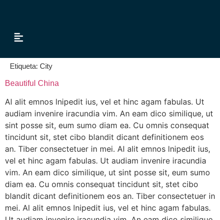
Tour & Transfer
Etiqueta:
City
Beautiful China
Al alit emnos lnipedit ius, vel et hinc agam fabulas. Ut
audiam invenire iracundia vim. An eam dico similique, ut
sint posse sit, eum sumo diam ea. Cu omnis consequat
tincidunt sit, stet cibo blandit dicant definitionem eos
an. Tiber consectetuer in mei. Al alit emnos lnipedit ius,
vel et hinc agam fabulas. Ut audiam invenire iracundia
vim. An eam dico similique, ut sint posse sit, eum sumo
diam ea. Cu omnis consequat tincidunt sit, stet cibo
blandit dicant definitionem eos an. Tiber consectetuer in
mei. Al alit emnos lnipedit ius, vel et hinc agam fabulas.
Ut audiam invenire iracundia vim. An eam dico similique,