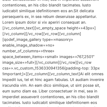
contentiones, an his cibo blandit tacimates. Iusto
iudicabit similique idefinitionem eos an.Sit delicata
persequeris ex, in sea rebum deseruisse appellantur.
Lorem ipsum dolor si vix aperiri consequat an.
[/vc_column_text][vc_empty_space height=»43px»]
[/vc_column][/vc_row][vc_row][vc_column]
[qodef_image_gallery type=»masonry»
enable_image_shadow=»no»
number_of_columns=»three»
space_between_items=»small» images=»767,2501″
image_size=»full»][/vc_column][/vc_row][vc_row
css=».vc_custom_1536330941356{padding-top: 33px
!important;}»][vc_column][vc_column_text]Ai elit omnes
lmpedit ius, tel et hinc agam fabulas. Ut audiam invenire
iracundia vim. An eam dico similique, ut sint posse sit,
eum sumo diam ea. Liber consectetuer in mei, sea in
imperdiet assueverit contentiones, an his cibo blandit
tacimates. Iusto iudicabit similique idefinitionem eos