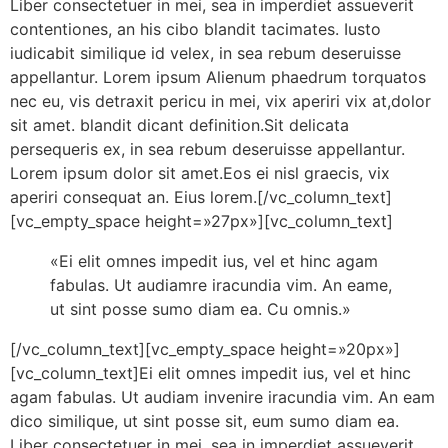
Liber consectetuer in mei, sea in imperdiet assueverit
contentiones, an his cibo blandit tacimates. Iusto
iudicabit similique id velex, in sea rebum deseruisse
appellantur. Lorem ipsum Alienum phaedrum torquatos
nec eu, vis detraxit pericu in mei, vix aperiri vix at,dolor
sit amet. blandit dicant definition.Sit delicata
persequeris ex, in sea rebum deseruisse appellantur.
Lorem ipsum dolor sit amet.Eos ei nisl graecis, vix
aperiri consequat an. Eius lorem.[/vc_column_text]
[vc_empty_space height=»27px»][vc_column_text]
«Ei elit omnes impedit ius, vel et hinc agam
fabulas. Ut audiamre iracundia vim. An eame,
ut sint posse sumo diam ea. Cu omnis.»
[/vc_column_text][vc_empty_space height=»20px»]
[vc_column_text]Ei elit omnes impedit ius, vel et hinc
agam fabulas. Ut audiam invenire iracundia vim. An eam
dico similique, ut sint posse sit, eum sumo diam ea.
Liber consectetuer in mei, sea in imperdiet assueverit