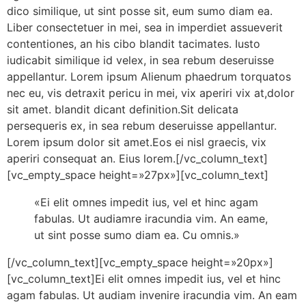
dico similique, ut sint posse sit, eum sumo diam ea.
Liber consectetuer in mei, sea in imperdiet assueverit
contentiones, an his cibo blandit tacimates. Iusto
iudicabit similique id velex, in sea rebum deseruisse
appellantur. Lorem ipsum Alienum phaedrum torquatos
nec eu, vis detraxit pericu in mei, vix aperiri vix at,dolor
sit amet. blandit dicant definition.Sit delicata
persequeris ex, in sea rebum deseruisse appellantur.
Lorem ipsum dolor sit amet.Eos ei nisl graecis, vix
aperiri consequat an. Eius lorem.[/vc_column_text]
[vc_empty_space height=»27px»][vc_column_text]
«Ei elit omnes impedit ius, vel et hinc agam
fabulas. Ut audiamre iracundia vim. An eame,
ut sint posse sumo diam ea. Cu omnis.»
[/vc_column_text][vc_empty_space height=»20px»]
[vc_column_text]Ei elit omnes impedit ius, vel et hinc
agam fabulas. Ut audiam invenire iracundia vim. An eam