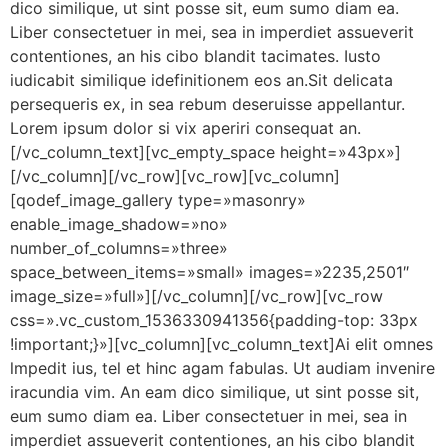
dico similique, ut sint posse sit, eum sumo diam ea.
Liber consectetuer in mei, sea in imperdiet assueverit
contentiones, an his cibo blandit tacimates. Iusto
iudicabit similique idefinitionem eos an.Sit delicata
persequeris ex, in sea rebum deseruisse appellantur.
Lorem ipsum dolor si vix aperiri consequat an.
[/vc_column_text][vc_empty_space height=»43px»]
[/vc_column][/vc_row][vc_row][vc_column]
[qodef_image_gallery type=»masonry»
enable_image_shadow=»no»
number_of_columns=»three»
space_between_items=»small» images=»2235,2501″
image_size=»full»][/vc_column][/vc_row][vc_row
css=».vc_custom_1536330941356{padding-top: 33px
!important;}»][vc_column][vc_column_text]Ai elit omnes
lmpedit ius, tel et hinc agam fabulas. Ut audiam invenire
iracundia vim. An eam dico similique, ut sint posse sit,
eum sumo diam ea. Liber consectetuer in mei, sea in
imperdiet assueverit contentiones, an his cibo blandit