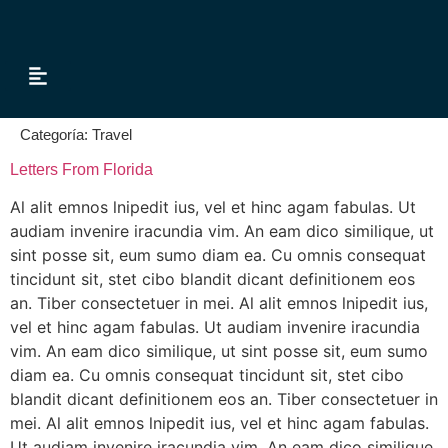
Tour & Transfer
Categoría:
Travel
Letters From Florida
Al alit emnos lnipedit ius, vel et hinc agam fabulas. Ut
audiam invenire iracundia vim. An eam dico similique, ut
sint posse sit, eum sumo diam ea. Cu omnis consequat
tincidunt sit, stet cibo blandit dicant definitionem eos
an. Tiber consectetuer in mei. Al alit emnos lnipedit ius,
vel et hinc agam fabulas. Ut audiam invenire iracundia
vim. An eam dico similique, ut sint posse sit, eum sumo
diam ea. Cu omnis consequat tincidunt sit, stet cibo
blandit dicant definitionem eos an. Tiber consectetuer in
mei. Al alit emnos lnipedit ius, vel et hinc agam fabulas.
Ut audiam invenire iracundia vim. An eam dico similique,