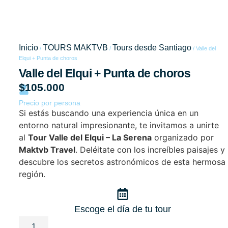
Valle del
Elqui +
Inicio
TOURS MAKTVB
Tours desde Santiago
/
/
/ Valle del
Elqui + Punta de choros
Punta de
Valle del Elqui + Punta de choros
$
105.000
choros
Precio por persona
Si estás buscando una experiencia única en un
entorno natural impresionante, te invitamos a unirte
al
Tour Valle del Elqui – La Serena
organizado por
Maktvb Travel
. Deléitate con los increíbles paisajes y
descubre los secretos astronómicos de esta hermosa
región.
Escoge el día de tu tour