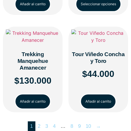
Añadir al carrito
Seleccionar opciones
Trekking
Tour Viñedo Concha
Manquehue
y Toro
Amanecer
$
44.000
$
130.000
Añadir al carrito
Añadir al carrito
1
2
3
4
…
8
9
10
→