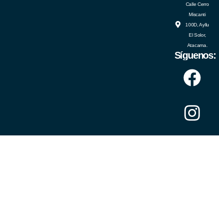
Calle Cerro
Miscanti
100D, Ayllu
El Solor,
Atacama.
Síguenos: