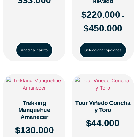
$
33.000
Nevado
$
220.000
-
$
450.000
Añadir al carrito
Seleccionar opciones
Trekking
Tour Viñedo Concha
Manquehue
y Toro
Amanecer
$
44.000
$
130.000