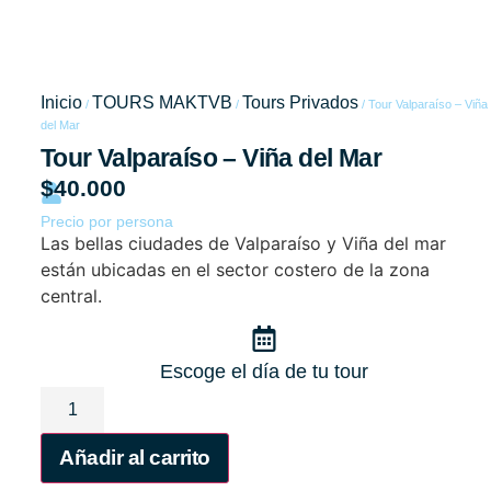
Tour
Valparaíso
Inicio
TOURS MAKTVB
Tours Privados
/
/
/ Tour Valparaíso – Viña
del Mar
– Viña del
Tour Valparaíso – Viña del Mar
$
40.000
Mar
Precio por persona
Las bellas ciudades de Valparaíso y Viña del mar
están ubicadas en el sector costero de la zona
central.
Escoge el día de tu tour
Añadir al carrito