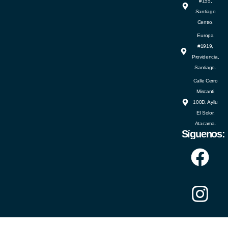
#155,
Santiago
Centro.
Europa
#1919,
Providencia,
Santiago.
Calle Cerro
Miscanti
100D, Ayllu
El Solor,
Atacama.
Síguenos: