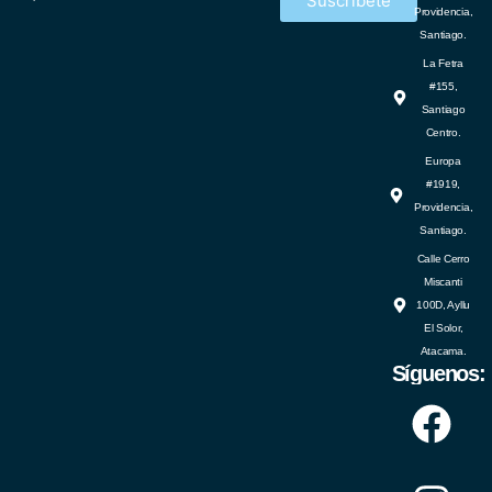
Suscríbete
Providencia,
Santiago.
RESERVAR
La Fetra
#155,
Santiago
Centro.
Europa
#1919,
Providencia,
Santiago.
Calle Cerro
Miscanti
100D, Ayllu
El Solor,
Atacama.
Síguenos: