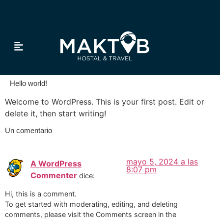
Tour & Transfer
Hello world!
Welcome to WordPress. This is your first post. Edit or
delete it, then start writing!
Un comentario
mayo 5, 2024 a las
A WordPress
8:07 pm
Commenter
dice:
Hi, this is a comment.
To get started with moderating, editing, and deleting
comments, please visit the Comments screen in the